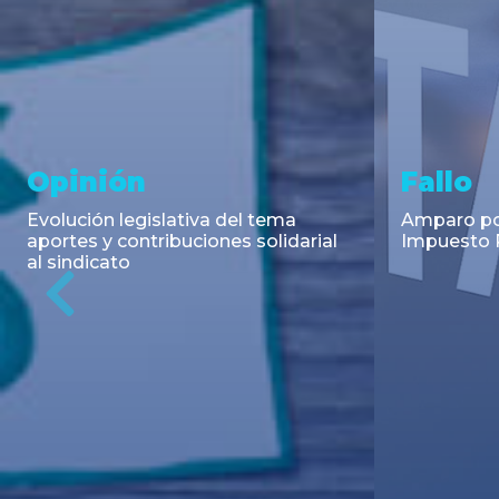
Asesoramiento y
Notici
Transacciones
Cambios en
Argentino: 
Co-Emisión de Obligaciones
para la imp
Negociables por US$400.000.000
coadyuvant
de Petroquímica Comodoro
alimentari
Previous
Rivadavia S.A. y Luz de Tres Picos
de fiscali...
S.A. en el mercado internacional