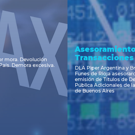
a
Noticia
 el Código Alimentario
CNV: Criterio Interpretat
simplifican trámites
colocaciones primarias
ortación de aditivos,
es e ingredientes
os y unifican autoridad