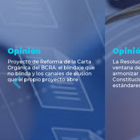
Noticia
Aseso
Trans
RESOLUCIÓN 271/2026 de la
SECRETARIA DE COORDINACIÓN
Emisión de
DE PRODUCCIÓN: Actualización y
Negociable
unificación de las advertencias
Puerto S.A
obligatorias en la publicidad de
Previous
de U$S 98.
juegos y apuestas en...