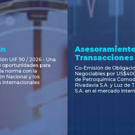
ramiento y
Asesoramiento
acciones
Transacciones
 Obligaciones
PAGBAM asesoró a Volsm
s Clase E de Central
autorización para la tok
. por un Valor Nominal
de los Certificados de Pa
897.303
del Fideicomiso Financie
Inmobiliario "Espacio Añ