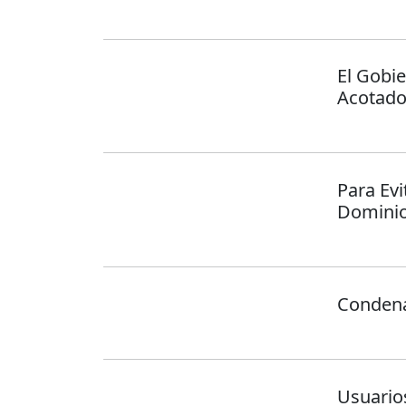
El Gobi
Acotad
Para Evi
Dominio
Condena
Usuario