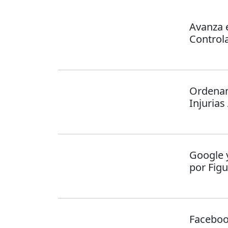
Avanza 
Controla
Ordenan
Injuria
Google 
por Fig
Facebo