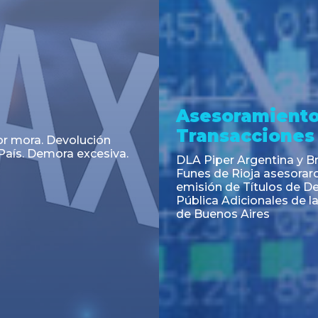
a
Noticia
 el Código Alimentario
CNV: Criterio Interpretat
simplifican trámites
colocaciones primarias
ortación de aditivos,
es e ingredientes
os y unifican autoridad