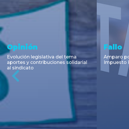
Asesoramiento y
Notici
Transacciones
Cambios en
Argentino: 
Co-Emisión de Obligaciones
para la imp
Negociables por US$400.000.000
coadyuvant
de Petroquímica Comodoro
alimentari
Previous
Rivadavia S.A. y Luz de Tres Picos
de fiscali...
S.A. en el mercado internacional