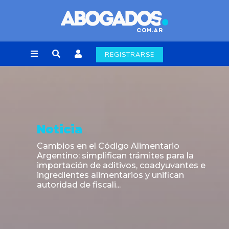
REGISTRARSE
Noticia
CNV: Criterio Interpretativo sobre
colocaciones primarias