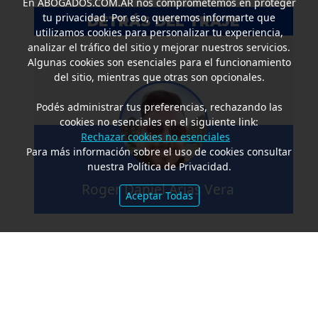
En
ABOGADOS.COM.AR
nos comprometemos en proteger
tu privacidad. Por eso, queremos informarte que
DETRÁS DEL TRAJE
utilizamos cookies para personalizar tu experiencia,
analizar el tráfico del sitio y mejorar nuestros servicios.
Algunas cookies son esenciales para el funcionamiento
del sitio, mientras que otras son opcionales.
Podés administrar tus preferencias, rechazando las
cookies no esenciales en el siguiente link:
Rechazar cookies no esenciales
Para más información sobre el uso de cookies consultar
nuestra Política de Privacidad.
Roger Daniel Arias Vera
Aceptar Todas
«
1
2
...
151
152
153
154
155