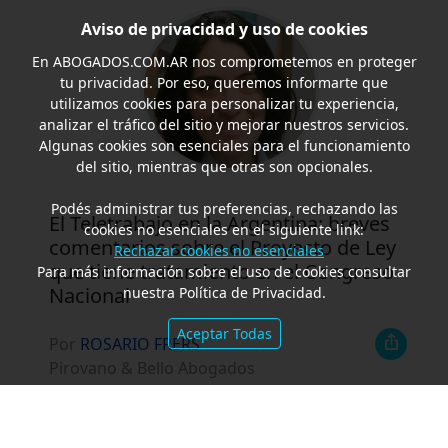
Aviso de privacidad y uso de cookies
En
ABOGADOS.COM.AR
nos comprometemos en proteger
tu privacidad. Por eso, queremos informarte que
utilizamos cookies para personalizar tu experiencia,
analizar el tráfico del sitio y mejorar nuestros servicios.
Algunas cookies son esenciales para el funcionamiento
del sitio, mientras que otras son opcionales.
Podés administrar tus preferencias, rechazando las
El Teletrabajo en la Argentina: breves
cookies no esenciales en el siguiente link:
comentarios sobre el Proyecto de Ley
Rechazar cookies no esenciales
que tiene tratamiento en el Congreso
Para más información sobre el uso de cookies consultar
Nacional
nuestra Política de Privacidad.
Aceptar Todas
Por
ROSARIO FRERS
Pirovano & Bello Abogados