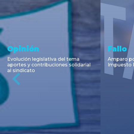
Asesoramiento y
Notici
Transacciones
Cambios en
Argentino: 
Co-Emisión de Obligaciones
para la imp
Negociables por US$400.000.000
coadyuvant
de Petroquímica Comodoro
alimentari
Previous
Rivadavia S.A. y Luz de Tres Picos
de fiscali...
S.A. en el mercado internacional