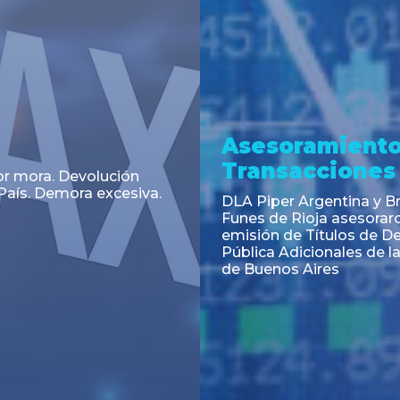
a
Noticia
 el Código Alimentario
CNV: Criterio Interpretat
simplifican trámites
colocaciones primarias
ortación de aditivos,
es e ingredientes
os y unifican autoridad