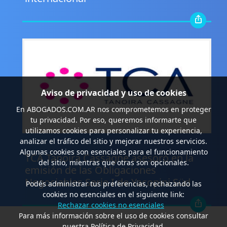
Aviso de privacidad y uso de cookies
En
ABOGADOS.COM.AR
nos comprometemos en proteger
tu privacidad. Por eso, queremos informarte que
utilizamos cookies para personalizar tu experiencia,
analizar el tráfico del sitio y mejorar nuestros servicios.
.
Algunas cookies son esenciales para el funcionamiento
TCA Tanoira Cassagne asesoró en la
del sitio, mientras que otras son opcionales.
emisión de las Obligaciones
Negociables Serie I de Yacopini Süd
Podés administrar tus preferencias, rechazando las
cookies no esenciales en el siguiente link:
Rechazar cookies no esenciales
Para más información sobre el uso de cookies consultar
nuestra Política de Privacidad.