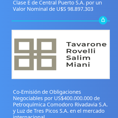
Clase E de Central Puerto S.A. por un
Valor Nominal de U$S 98.897.303
.
Co-Emisión de Obligaciones
Negociables por US$400.000.000 de
Petroquímica Comodoro Rivadavia S.A.
y Luz de Tres Picos S.A. en el mercado
internacional