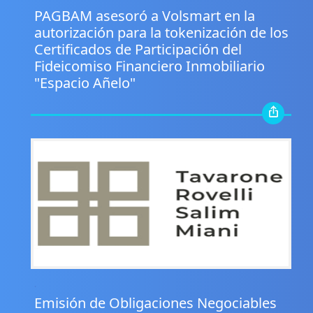
PAGBAM asesoró a Volsmart en la
autorización para la tokenización de los
Certificados de Participación del
Fideicomiso Financiero Inmobiliario
"Espacio Añelo"
.
Emisión de Obligaciones Negociables