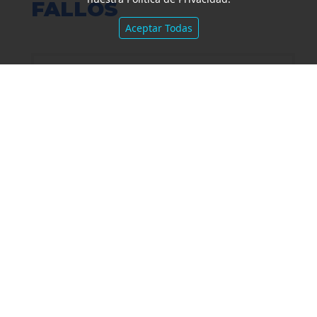
FALLOS
Aceptar Todas
Amparo por mora. Devolución
Impuesto País. Demora excesiva.