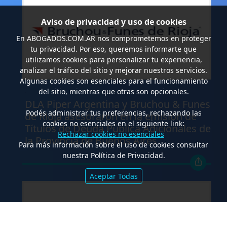
Aviso de privacidad y uso de cookies
En
ABOGADOS.COM.AR
nos comprometemos en proteger
tu privacidad. Por eso, queremos informarte que
utilizamos cookies para personalizar tu experiencia,
analizar el tráfico del sitio y mejorar nuestros servicios.
Algunas cookies son esenciales para el funcionamiento
.
del sitio, mientras que otras son opcionales.
DLA Piper Argentina y Bruchou & Funes
Podés administrar tus preferencias, rechazando las
de Rioja asesoraron en la emisión de
cookies no esenciales en el siguiente link:
Títulos de Deuda Pública Adicionales de
Rechazar cookies no esenciales
la Provincia de Buenos Aires
Para más información sobre el uso de cookies consultar
nuestra Política de Privacidad.
Aceptar Todas