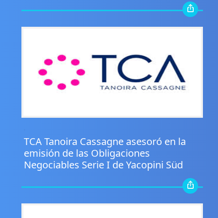
.
TCA Tanoira Cassagne asesoró en la
emisión de las Obligaciones
Negociables Serie I de Yacopini Süd