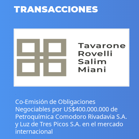
TRANSACCIONES
.
Co-Emisión de Obligaciones
Negociables por US$400.000.000 de
Petroquímica Comodoro Rivadavia S.A.
y Luz de Tres Picos S.A. en el mercado
internacional