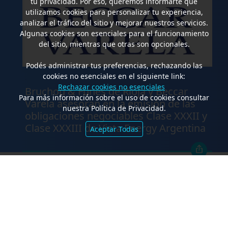
tu privacidad. Por eso, queremos informarte que
utilizamos cookies para personalizar tu experiencia,
analizar el tráfico del sitio y mejorar nuestros servicios.
Algunas cookies son esenciales para el funcionamiento
del sitio, mientras que otras son opcionales.
Podés administrar tus preferencias, rechazando las
cookies no esenciales en el siguiente link:
.
Rechazar cookies no esenciales
Bruchou & Funes de Rioja y Beccar
Para más información sobre el uso de cookies consultar
Varela asesoran en la emisión de las
nuestra Política de Privacidad.
obligaciones negociables Clase XXXII y
Clase XXXIII de Vista Energy Argentina
Aceptar Todas
FALLOS