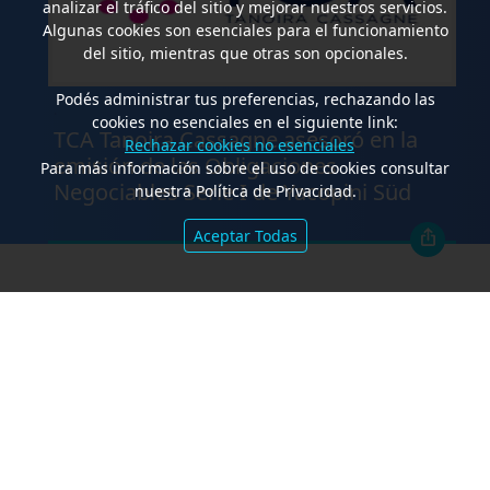
analizar el tráfico del sitio y mejorar nuestros servicios.
Algunas cookies son esenciales para el funcionamiento
del sitio, mientras que otras son opcionales.
Podés administrar tus preferencias, rechazando las
.
cookies no esenciales en el siguiente link:
TCA Tanoira Cassagne asesoró en la
Rechazar cookies no esenciales
emisión de las Obligaciones
Para más información sobre el uso de cookies consultar
Negociables Serie I de Yacopini Süd
nuestra Política de Privacidad.
Aceptar Todas
FALLOS