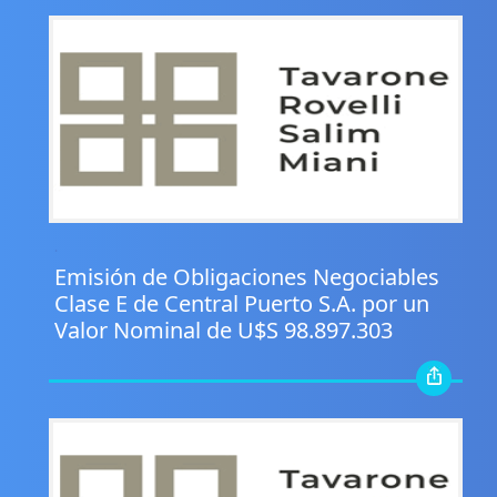
.
Emisión de Obligaciones Negociables
Clase E de Central Puerto S.A. por un
Valor Nominal de U$S 98.897.303