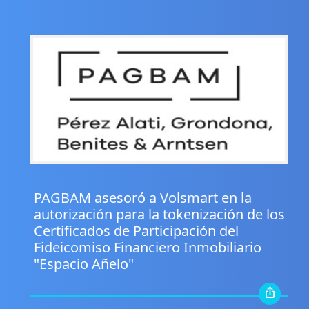
.
PAGBAM asesoró a Volsmart en la
autorización para la tokenización de los
Certificados de Participación del
Fideicomiso Financiero Inmobiliario
"Espacio Añelo"