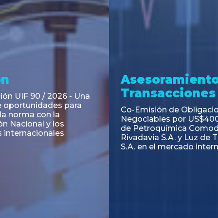
ramiento y
Asesoramiento
acciones
Transacciones
 Obligaciones
PAGBAM asesoró a Volsm
s Clase E de Central
autorización para la tok
. por un Valor Nominal
de los Certificados de Pa
897.303
del Fideicomiso Financie
Inmobiliario "Espacio Añ