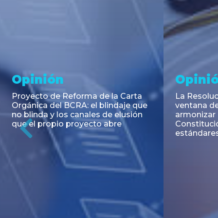
Noticia
Aseso
Trans
RESOLUCIÓN 271/2026 de la
SECRETARIA DE COORDINACIÓN
Emisión de
DE PRODUCCIÓN: Actualización y
Negociable
unificación de las advertencias
Puerto S.A
obligatorias en la publicidad de
Previous
de U$S 98.
juegos y apuestas en...