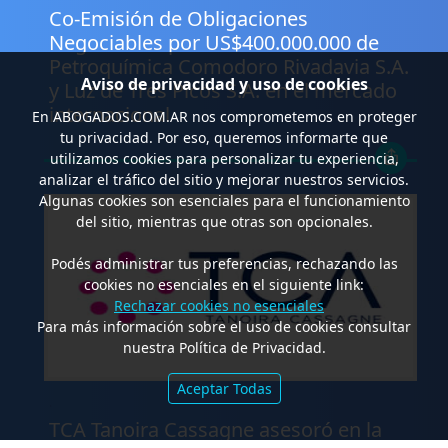
Co-Emisión de Obligaciones
Negociables por US$400.000.000 de
Petroquímica Comodoro Rivadavia S.A.
Aviso de privacidad y uso de cookies
y Luz de Tres Picos S.A. en el mercado
internacional
En
ABOGADOS.COM.AR
nos comprometemos en proteger
tu privacidad. Por eso, queremos informarte que
utilizamos cookies para personalizar tu experiencia,
analizar el tráfico del sitio y mejorar nuestros servicios.
Algunas cookies son esenciales para el funcionamiento
del sitio, mientras que otras son opcionales.
Podés administrar tus preferencias, rechazando las
cookies no esenciales en el siguiente link:
Rechazar cookies no esenciales
Para más información sobre el uso de cookies consultar
nuestra Política de Privacidad.
Aceptar Todas
.
TCA Tanoira Cassagne asesoró en la