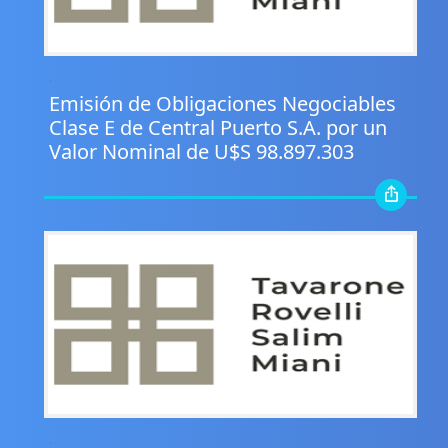
.
Emisión de Obligaciones Negociables
Clase E de Central Puerto S.A. por un
Valor Nominal de U$S 98.897.303
.