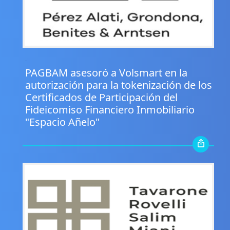
.
PAGBAM asesoró a Volsmart en la
autorización para la tokenización de los
Certificados de Participación del
Fideicomiso Financiero Inmobiliario
"Espacio Añelo"