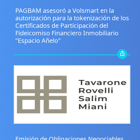
.
PAGBAM asesoró a Volsmart en la
autorización para la tokenización de los
Certificados de Participación del
Fideicomiso Financiero Inmobiliario
"Espacio Añelo"
.
Emisión de Obligaciones Negociables