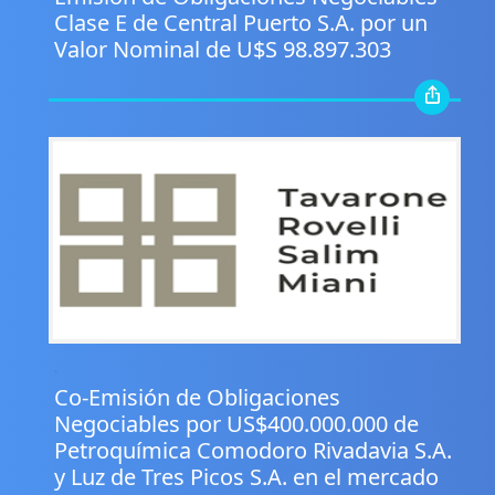
Clase E de Central Puerto S.A. por un
Valor Nominal de U$S 98.897.303
.
Co-Emisión de Obligaciones
Negociables por US$400.000.000 de
Petroquímica Comodoro Rivadavia S.A.
y Luz de Tres Picos S.A. en el mercado