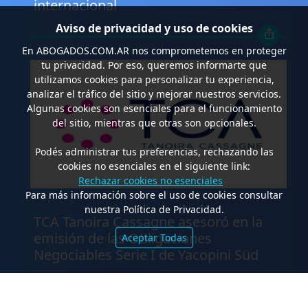
internacional
Aviso de privacidad y uso de cookies
En
ABOGADOS.COM.AR
nos comprometemos en proteger
tu privacidad. Por eso, queremos informarte que
utilizamos cookies para personalizar tu experiencia,
analizar el tráfico del sitio y mejorar nuestros servicios.
Algunas cookies son esenciales para el funcionamiento
del sitio, mientras que otras son opcionales.
Podés administrar tus preferencias, rechazando las
cookies no esenciales en el siguiente link:
Rechazar cookies no esenciales
Para más información sobre el uso de cookies consultar
.
nuestra Política de Privacidad.
TCA Tanoira Cassagne asesoró en la
emisión de las Obligaciones
Aceptar Todas
Negociables Serie I de Yacopini Süd