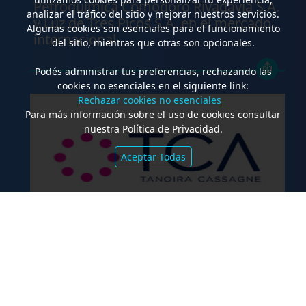
Petroquímica Comodoro Rivadavia S.A.
analizar el tráfico del sitio y mejorar nuestros servicios.
y Luz de Tres Picos S.A. en el mercado
Algunas cookies son esenciales para el funcionamiento
internacional
del sitio, mientras que otras son opcionales.
Podés administrar tus preferencias, rechazando las
cookies no esenciales en el siguiente link:
Rechazar cookies no esenciales
Para más información sobre el uso de cookies consultar
nuestra Política de Privacidad.
Aceptar Todas
.
TCA Tanoira Cassagne asesoró en la
emisión de las Obligaciones
Negociables Serie I de Yacopini Süd