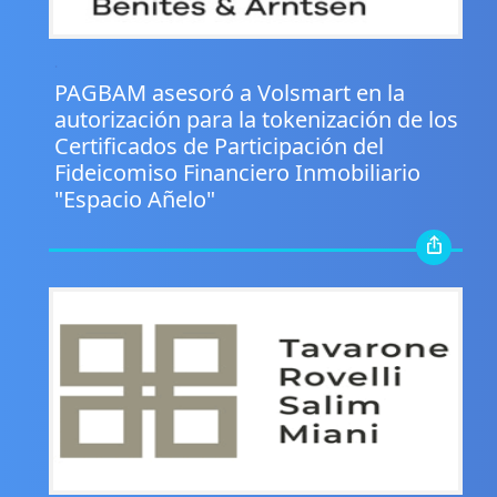
.
PAGBAM asesoró a Volsmart en la
autorización para la tokenización de los
Certificados de Participación del
Fideicomiso Financiero Inmobiliario
"Espacio Añelo"