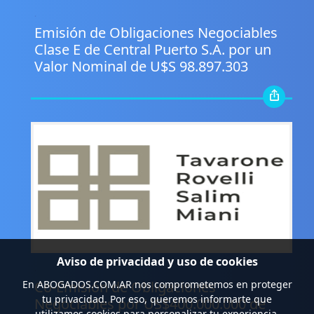
.
Emisión de Obligaciones Negociables
Clase E de Central Puerto S.A. por un
Valor Nominal de U$S 98.897.303
Aviso de privacidad y uso de cookies
.
Co-Emisión de Obligaciones
En
ABOGADOS.COM.AR
nos comprometemos en proteger
tu privacidad. Por eso, queremos informarte que
Negociables por US$400.000.000 de
utilizamos cookies para personalizar tu experiencia,