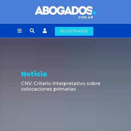
REGISTRARSE
Opinión
38.477 escritos en tres días: El caso
chileno que expuso el atraso del sistema
judicial frente a la automatización