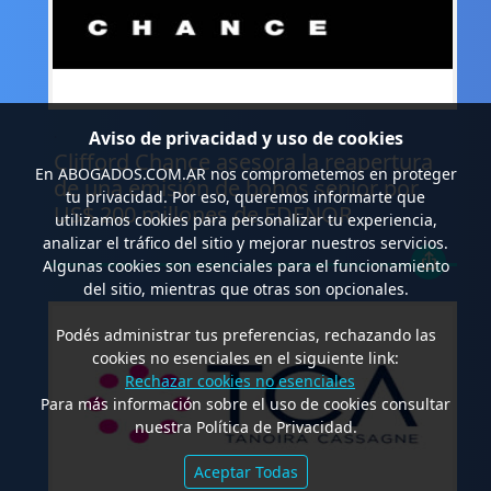
.
Aviso de privacidad y uso de cookies
Clifford Chance asesora la reapertura
En
ABOGADOS.COM.AR
nos comprometemos en proteger
de una emisión de bonos senior por
tu privacidad. Por eso, queremos informarte que
US$ 200 millones de EDENOR
utilizamos cookies para personalizar tu experiencia,
analizar el tráfico del sitio y mejorar nuestros servicios.
Algunas cookies son esenciales para el funcionamiento
del sitio, mientras que otras son opcionales.
Podés administrar tus preferencias, rechazando las
cookies no esenciales en el siguiente link:
Rechazar cookies no esenciales
Para más información sobre el uso de cookies consultar
nuestra Política de Privacidad.
Aceptar Todas