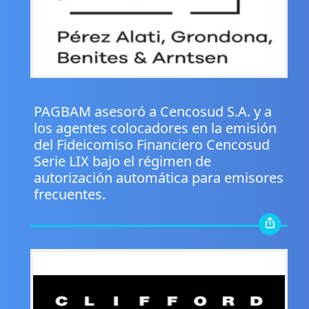
.
PAGBAM asesoró a Cencosud S.A. y a
los agentes colocadores en la emisión
del Fideicomiso Financiero Cencosud
Serie LIX bajo el régimen de
autorización automática para emisores
frecuentes.