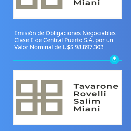
.
Emisión de Obligaciones Negociables
Clase E de Central Puerto S.A. por un
Valor Nominal de U$S 98.897.303