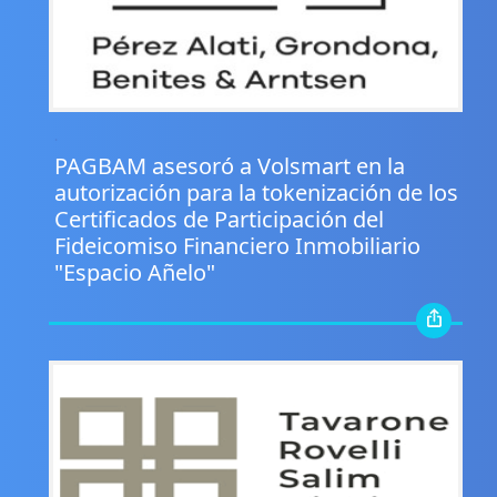
.
PAGBAM asesoró a Volsmart en la
autorización para la tokenización de los
Certificados de Participación del
Fideicomiso Financiero Inmobiliario
"Espacio Añelo"