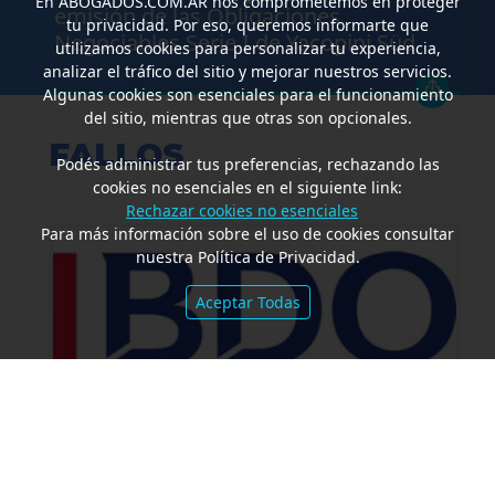
En
ABOGADOS.COM.AR
nos comprometemos en proteger
emisión de las Obligaciones
tu privacidad. Por eso, queremos informarte que
Negociables Serie I de Yacopini Süd
utilizamos cookies para personalizar tu experiencia,
analizar el tráfico del sitio y mejorar nuestros servicios.
Algunas cookies son esenciales para el funcionamiento
del sitio, mientras que otras son opcionales.
FALLOS
Podés administrar tus preferencias, rechazando las
cookies no esenciales en el siguiente link:
Rechazar cookies no esenciales
Para más información sobre el uso de cookies consultar
nuestra Política de Privacidad.
Aceptar Todas
Amparo por mora. Devolución
Impuesto País. Demora excesiva.