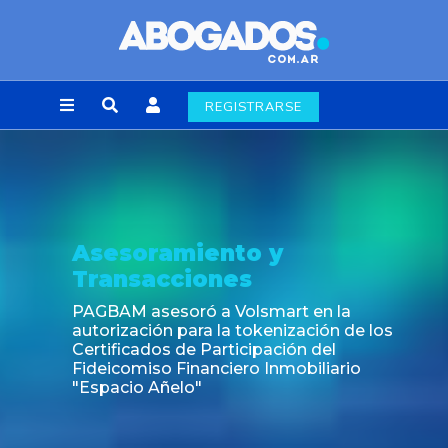
REGISTRARSE
esoramiento y
No
ansacciones
Fin 
lab
BAM asesoró a Volsmart en la
rización para la tokenización de los
ificados de Participación del
eicomiso Financiero Inmobiliario
pacio Añelo"