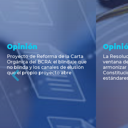
Noticia
Aseso
Trans
RESOLUCIÓN 271/2026 de la
SECRETARIA DE COORDINACIÓN
Emisión de
DE PRODUCCIÓN: Actualización y
Negociable
unificación de las advertencias
Puerto S.A
obligatorias en la publicidad de
Previous
de U$S 98.
juegos y apuestas en...