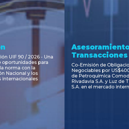
ramiento y
Asesoramiento
acciones
Transacciones
 Obligaciones
PAGBAM asesoró a Volsm
s Clase E de Central
autorización para la tok
. por un Valor Nominal
de los Certificados de Pa
897.303
del Fideicomiso Financie
Inmobiliario "Espacio Añ