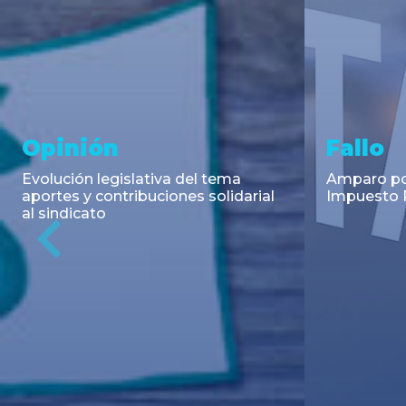
Asesoramiento y
Notici
Transacciones
Cambios en
Argentino: 
Co-Emisión de Obligaciones
para la imp
Negociables por US$400.000.000
coadyuvant
de Petroquímica Comodoro
alimentari
Previous
Rivadavia S.A. y Luz de Tres Picos
de fiscali...
S.A. en el mercado internacional