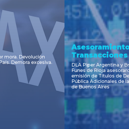
a
Noticia
 el Código Alimentario
CNV: Criterio Interpretat
simplifican trámites
colocaciones primarias
ortación de aditivos,
es e ingredientes
os y unifican autoridad