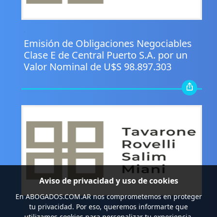
.
Emisión de Obligaciones Negociables
Clase E de Central Puerto S.A. por un
Valor Nominal de U$S 98.897.303
Aviso de privacidad y uso de cookies
En
ABOGADOS.COM.AR
nos comprometemos en proteger
.
tu privacidad. Por eso, queremos informarte que
utilizamos cookies para personalizar tu experiencia,