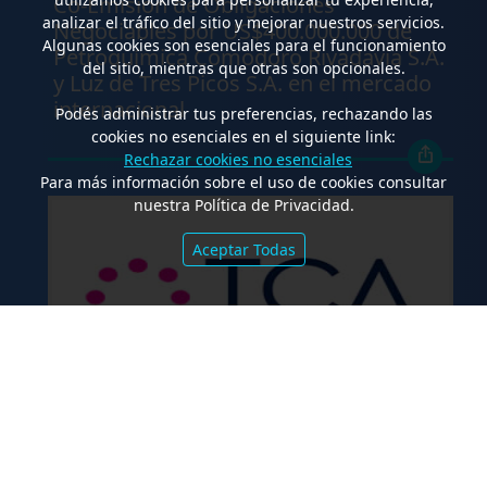
Co-Emisión de Obligaciones
analizar el tráfico del sitio y mejorar nuestros servicios.
Negociables por US$400.000.000 de
Algunas cookies son esenciales para el funcionamiento
Petroquímica Comodoro Rivadavia S.A.
del sitio, mientras que otras son opcionales.
y Luz de Tres Picos S.A. en el mercado
internacional
Podés administrar tus preferencias, rechazando las
cookies no esenciales en el siguiente link:
Rechazar cookies no esenciales
Para más información sobre el uso de cookies consultar
nuestra Política de Privacidad.
Aceptar Todas
.
TCA Tanoira Cassagne asesoró en la
emisión de las Obligaciones