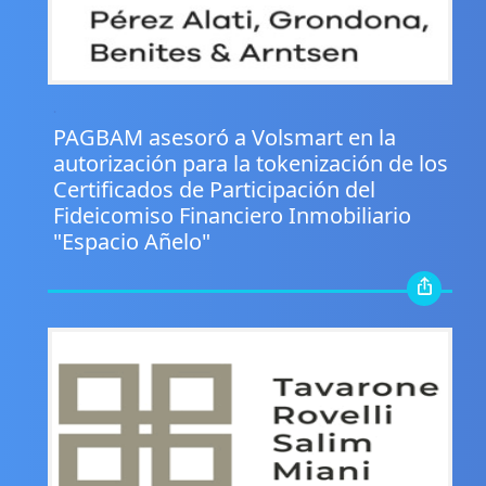
.
PAGBAM asesoró a Volsmart en la
autorización para la tokenización de los
Certificados de Participación del
Fideicomiso Financiero Inmobiliario
"Espacio Añelo"