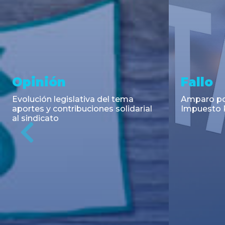
Asesoramiento y
Notici
Transacciones
Cambios en
Argentino: 
Co-Emisión de Obligaciones
para la imp
Negociables por US$400.000.000
coadyuvant
de Petroquímica Comodoro
alimentari
Previous
Rivadavia S.A. y Luz de Tres Picos
de fiscali...
S.A. en el mercado internacional