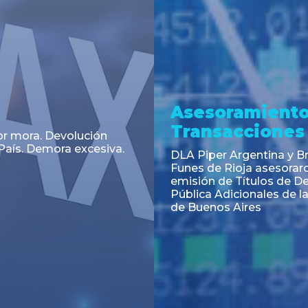
a
Noticia
 el Código Alimentario
CNV: Criterio Interpretat
simplifican trámites
colocaciones primarias
ortación de aditivos,
es e ingredientes
os y unifican autoridad