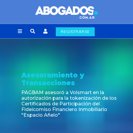
REGISTRARSE
Noticia
Fin de la obligación de rúbrica d
laborales en la Ciudad de Buen
 la
ón de los
el
iario