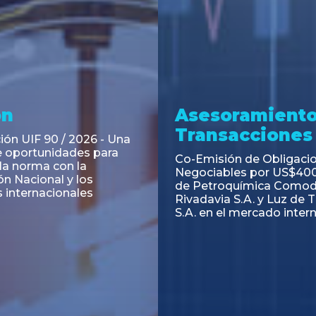
ramiento y
Asesoramiento
acciones
Transacciones
 Obligaciones
PAGBAM asesoró a Volsm
s Clase E de Central
autorización para la tok
. por un Valor Nominal
de los Certificados de Pa
897.303
del Fideicomiso Financie
Inmobiliario "Espacio Añ