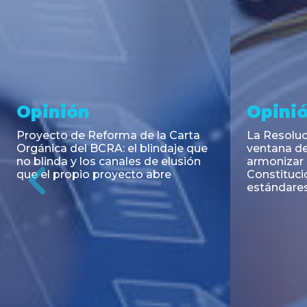
Noticia
Aseso
Trans
RESOLUCIÓN 271/2026 de la
SECRETARIA DE COORDINACIÓN
Emisión de
DE PRODUCCIÓN: Actualización y
Negociable
unificación de las advertencias
Puerto S.A
obligatorias en la publicidad de
Previous
de U$S 98.
juegos y apuestas en...