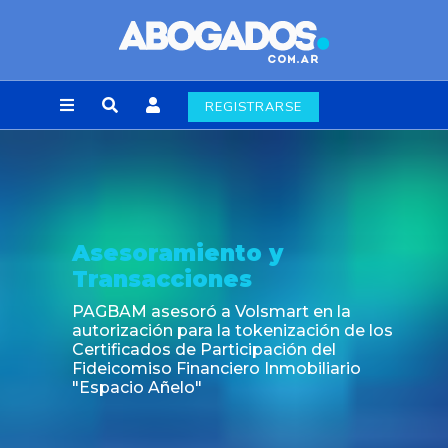
REGISTRARSE
Noticia
Fin de la obligación de rúbr
laborales en la Ciudad de 
rt en la
ización de los
ión del
obiliario