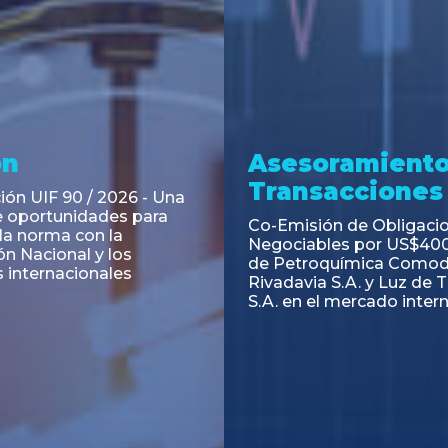
ramiento y
Asesoramiento
acciones
Transacciones
 Obligaciones
PAGBAM asesoró a Volsm
s Clase E de Central
autorización para la tok
. por un Valor Nominal
de los Certificados de Pa
897.303
del Fideicomiso Financie
Inmobiliario "Espacio Añ