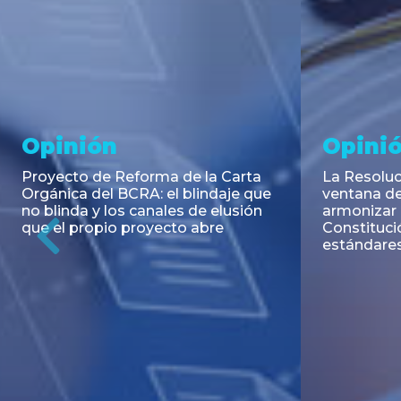
Noticia
Aseso
Trans
RESOLUCIÓN 271/2026 de la
SECRETARIA DE COORDINACIÓN
Emisión de
DE PRODUCCIÓN: Actualización y
Negociable
unificación de las advertencias
Puerto S.A
obligatorias en la publicidad de
Previous
de U$S 98.
juegos y apuestas en...