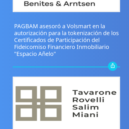
.
PAGBAM asesoró a Volsmart en la
autorización para la tokenización de los
Certificados de Participación del
Fideicomiso Financiero Inmobiliario
"Espacio Añelo"