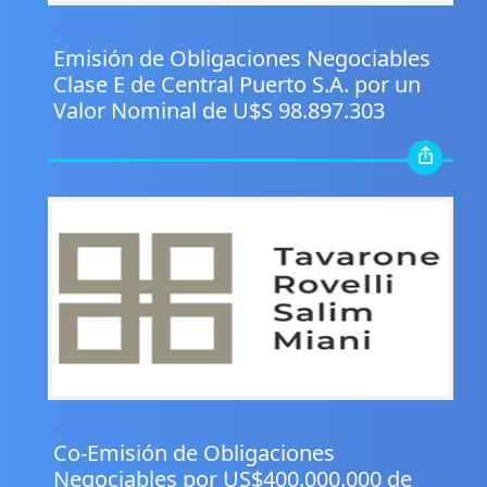
.
Emisión de Obligaciones Negociables
Clase E de Central Puerto S.A. por un
Valor Nominal de U$S 98.897.303
.
Co-Emisión de Obligaciones
Negociables por US$400.000.000 de