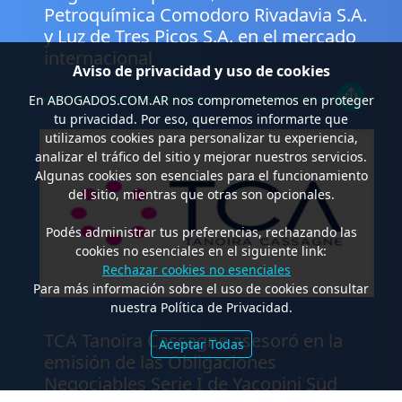
Petroquímica Comodoro Rivadavia S.A.
y Luz de Tres Picos S.A. en el mercado
internacional
Aviso de privacidad y uso de cookies
En
ABOGADOS.COM.AR
nos comprometemos en proteger
tu privacidad. Por eso, queremos informarte que
utilizamos cookies para personalizar tu experiencia,
analizar el tráfico del sitio y mejorar nuestros servicios.
Algunas cookies son esenciales para el funcionamiento
del sitio, mientras que otras son opcionales.
Podés administrar tus preferencias, rechazando las
cookies no esenciales en el siguiente link:
Rechazar cookies no esenciales
Para más información sobre el uso de cookies consultar
nuestra Política de Privacidad.
.
TCA Tanoira Cassagne asesoró en la
Aceptar Todas
emisión de las Obligaciones
Negociables Serie I de Yacopini Süd