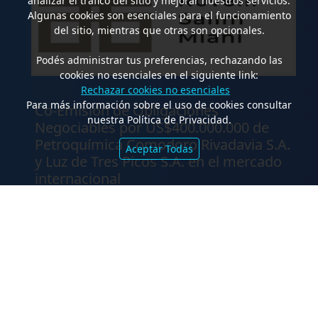
analizar el tráfico del sitio y mejorar nuestros servicios.
Algunas cookies son esenciales para el funcionamiento
del sitio, mientras que otras son opcionales.
Podés administrar tus preferencias, rechazando las
cookies no esenciales en el siguiente link:
Rechazar cookies no esenciales
.
Para más información sobre el uso de cookies consultar
Co-Emisión de Obligaciones
nuestra Política de Privacidad.
Negociables por US$400.000.000 de
Petroquímica Comodoro Rivadavia S.A.
Aceptar Todas
y Luz de Tres Picos S.A. en el mercado
internacional