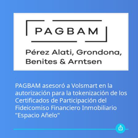
.
PAGBAM asesoró a Volsmart en la
autorización para la tokenización de los
Certificados de Participación del
Fideicomiso Financiero Inmobiliario
"Espacio Añelo"