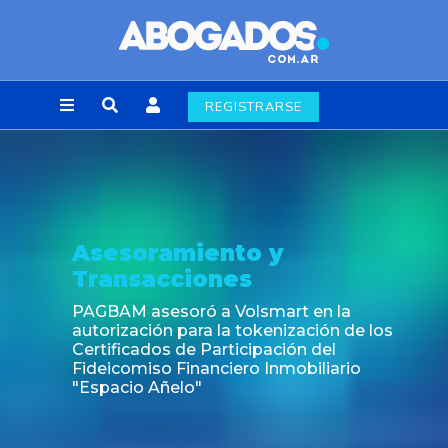
REGISTRARSE
o y
Noticia
s
Fin de la obligación d
laborales en la Ciuda
lsmart en la
tokenización de los
cipación del
o Inmobiliario