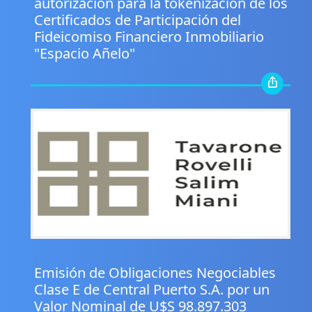
autorización para la tokenización de los
Certificados de Participación del
Fideicomiso Financiero Inmobiliario
"Espacio Añelo"
.
Emisión de Obligaciones Negociables
Clase E de Central Puerto S.A. por un
Valor Nominal de U$S 98.897.303