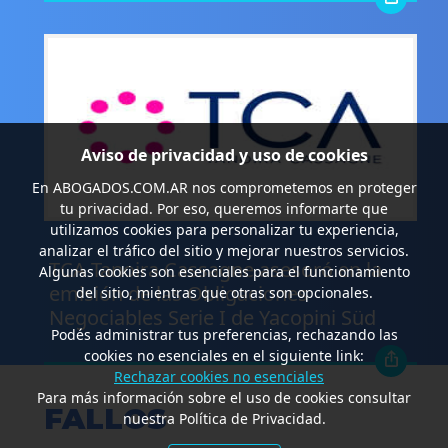
Aviso de privacidad y uso de cookies
En
ABOGADOS.COM.AR
nos comprometemos en proteger
tu privacidad. Por eso, queremos informarte que
utilizamos cookies para personalizar tu experiencia,
.
analizar el tráfico del sitio y mejorar nuestros servicios.
TCA Tanoira Cassagne asesoró en la
Algunas cookies son esenciales para el funcionamiento
emisión de las Obligaciones
del sitio, mientras que otras son opcionales.
Negociables Serie I de Yacopini Süd
Podés administrar tus preferencias, rechazando las
cookies no esenciales en el siguiente link:
Rechazar cookies no esenciales
Para más información sobre el uso de cookies consultar
FALLOS
nuestra Política de Privacidad.