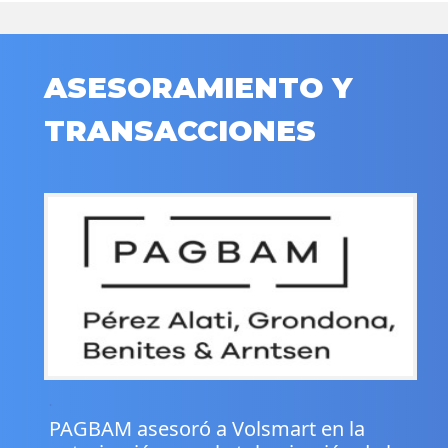
ASESORAMIENTO Y
TRANSACCIONES
.
PAGBAM asesoró a Volsmart en la