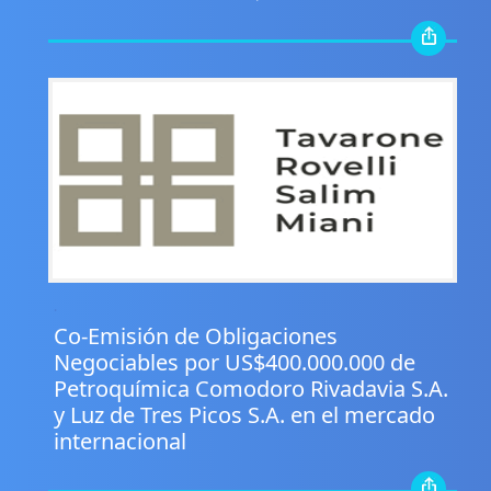
.
Co-Emisión de Obligaciones
Negociables por US$400.000.000 de
Petroquímica Comodoro Rivadavia S.A.
y Luz de Tres Picos S.A. en el mercado
internacional