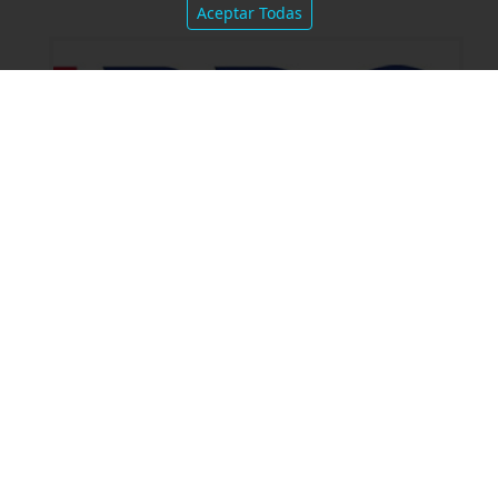
Aceptar Todas
Amparo por mora. Devolución
Impuesto País. Demora excesiva.