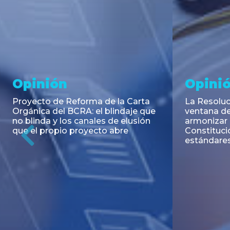
Noticia
Aseso
Trans
RESOLUCIÓN 271/2026 de la
SECRETARIA DE COORDINACIÓN
Emisión de
DE PRODUCCIÓN: Actualización y
Negociable
unificación de las advertencias
Puerto S.A
obligatorias en la publicidad de
Previous
de U$S 98.
juegos y apuestas en...