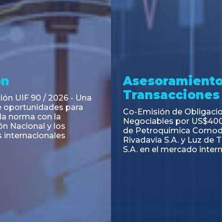
ramiento y
Asesoramiento
acciones
Transacciones
 Obligaciones
PAGBAM asesoró a Volsm
s Clase E de Central
autorización para la tok
. por un Valor Nominal
de los Certificados de Pa
897.303
del Fideicomiso Financie
Inmobiliario "Espacio Añ