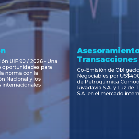
ramiento y
Asesoramiento
acciones
Transacciones
 Obligaciones
PAGBAM asesoró a Volsm
s Clase E de Central
autorización para la tok
. por un Valor Nominal
de los Certificados de Pa
897.303
del Fideicomiso Financie
Inmobiliario "Espacio Añ