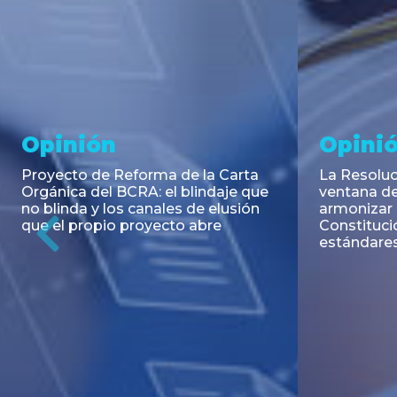
Noticia
Aseso
Trans
RESOLUCIÓN 271/2026 de la
SECRETARIA DE COORDINACIÓN
Emisión de
DE PRODUCCIÓN: Actualización y
Negociable
unificación de las advertencias
Puerto S.A
obligatorias en la publicidad de
Previous
de U$S 98.
juegos y apuestas en...