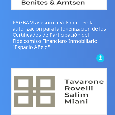
.
PAGBAM asesoró a Volsmart en la
autorización para la tokenización de los
Certificados de Participación del
Fideicomiso Financiero Inmobiliario
"Espacio Añelo"