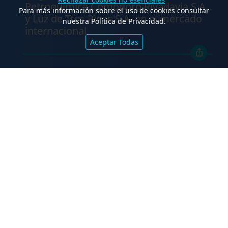
Petroquímica Comodoro Rivadavia S.A.
Para más información sobre el uso de cookies consultar
y Luz de Tres Picos S.A. en el mercado
nuestra Política de Privacidad.
internacional
Aceptar Todas
.
TCA Tanoira Cassagne asesoró en la
emisión de las Obligaciones
Negociables Serie I de Yacopini Süd