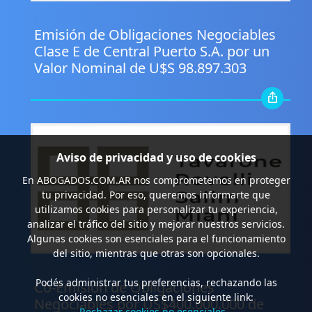
.
Emisión de Obligaciones Negociables
Clase E de Central Puerto S.A. por un
Valor Nominal de U$S 98.897.303
Aviso de privacidad y uso de cookies
En
ABOGADOS.COM.AR
nos comprometemos en proteger
tu privacidad. Por eso, queremos informarte que
utilizamos cookies para personalizar tu experiencia,
analizar el tráfico del sitio y mejorar nuestros servicios.
Algunas cookies son esenciales para el funcionamiento
del sitio, mientras que otras son opcionales.
.
Podés administrar tus preferencias, rechazando las
Co-Emisión de Obligaciones
cookies no esenciales en el siguiente link:
Negociables por US$400.000.000 de
Rechazar cookies no esenciales