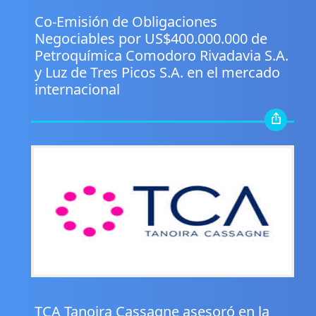
.
Co-Emisión de Obligaciones
Negociables por US$400.000.000 de
Petroquímica Comodoro Rivadavia S.A.
y Luz de Tres Picos S.A. en el mercado
internacional
.
TCA Tanoira Cassagne asesoró en la