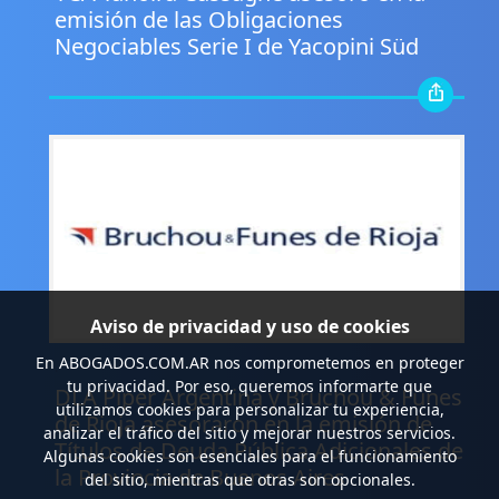
emisión de las Obligaciones
Negociables Serie I de Yacopini Süd
Aviso de privacidad y uso de cookies
En
ABOGADOS.COM.AR
nos comprometemos en proteger
.
tu privacidad. Por eso, queremos informarte que
DLA Piper Argentina y Bruchou & Funes
utilizamos cookies para personalizar tu experiencia,
de Rioja asesoraron en la emisión de
analizar el tráfico del sitio y mejorar nuestros servicios.
Títulos de Deuda Pública Adicionales de
Algunas cookies son esenciales para el funcionamiento
la Provincia de Buenos Aires
del sitio, mientras que otras son opcionales.