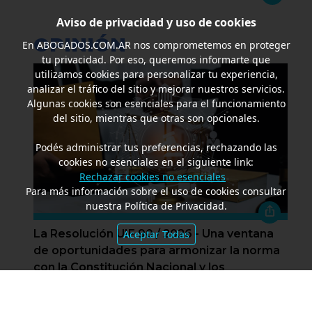
Aviso de privacidad y uso de cookies
OPINIÓN
En
ABOGADOS.COM.AR
nos comprometemos en proteger
tu privacidad. Por eso, queremos informarte que
utilizamos cookies para personalizar tu experiencia,
analizar el tráfico del sitio y mejorar nuestros servicios.
Algunas cookies son esenciales para el funcionamiento
del sitio, mientras que otras son opcionales.
Podés administrar tus preferencias, rechazando las
cookies no esenciales en el siguiente link:
Rechazar cookies no esenciales
Para más información sobre el uso de cookies consultar
nuestra Política de Privacidad.
La Resolución UIF 90 / 2026 - Una ventana
Aceptar Todas
de oportunidades para armonizar la norma
con la Constitución Nacional y los
estándares internacionales
Por
AGUSTÍN BIANCARDI