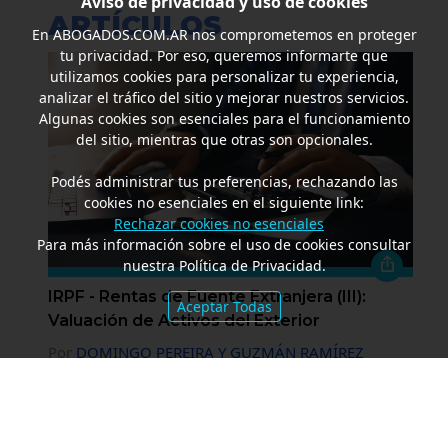
Aviso de privacidad y uso de cookies
ARTÍCULOS
En
ABOGADOS.COM.AR
nos comprometemos en proteger
tu privacidad. Por eso, queremos informarte que
utilizamos cookies para personalizar tu experiencia,
analizar el tráfico del sitio y mejorar nuestros servicios.
Algunas cookies son esenciales para el funcionamiento
del sitio, mientras que otras son opcionales.
Podés administrar tus preferencias, rechazando las
cookies no esenciales en el siguiente link:
Rechazar cookies no esenciales
Para más información sobre el uso de cookies consultar
nuestra Política de Privacidad.
IRPF - Rentas de Fuente Extranjera (III):
Aceptar Todas
Valuación de Activos del Exterior
Por
DOMINGO PEREIRA Y GUZMÁN RAMÍREZ
Bergstein Abogados