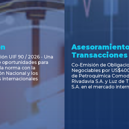
ramiento y
Asesoramiento
acciones
Transacciones
 Obligaciones
PAGBAM asesoró a Volsm
s Clase E de Central
autorización para la tok
. por un Valor Nominal
de los Certificados de Pa
897.303
del Fideicomiso Financie
Inmobiliario "Espacio Añ