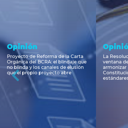
Noticia
Aseso
Trans
RESOLUCIÓN 271/2026 de la
SECRETARIA DE COORDINACIÓN
Emisión de
DE PRODUCCIÓN: Actualización y
Negociable
unificación de las advertencias
Puerto S.A
obligatorias en la publicidad de
Previous
de U$S 98.
juegos y apuestas en...