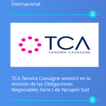
internacional
.
TCA Tanoira Cassagne asesoró en la
emisión de las Obligaciones
Negociables Serie I de Yacopini Süd