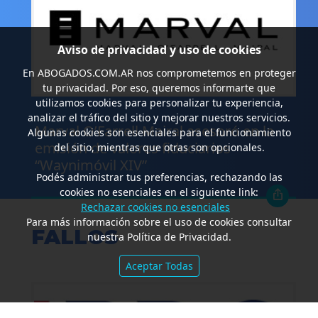
Aviso de privacidad y uso de cookies
En
ABOGADOS.COM.AR
nos comprometemos en proteger
tu privacidad. Por eso, queremos informarte que
utilizamos cookies para personalizar tu experiencia,
.
analizar el tráfico del sitio y mejorar nuestros servicios.
Marval O’Farrell Mairal asesoró en la
Algunas cookies son esenciales para el funcionamiento
emisión de valores fiduciarios
del sitio, mientras que otras son opcionales.
“Waynimóvil XIV”
Podés administrar tus preferencias, rechazando las
cookies no esenciales en el siguiente link:
Rechazar cookies no esenciales
Para más información sobre el uso de cookies consultar
FALLOS
nuestra Política de Privacidad.
Aceptar Todas