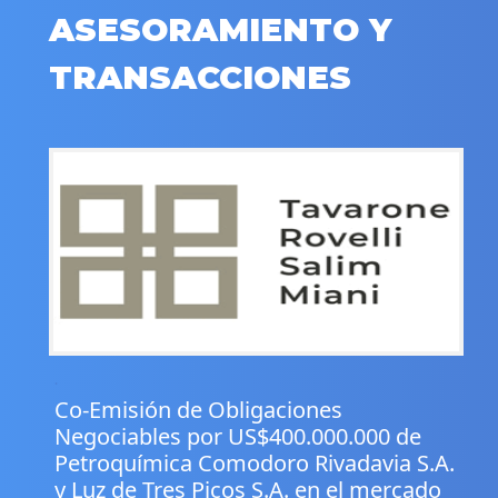
ASESORAMIENTO Y
TRANSACCIONES
.
Co-Emisión de Obligaciones
Negociables por US$400.000.000 de
Petroquímica Comodoro Rivadavia S.A.
y Luz de Tres Picos S.A. en el mercado