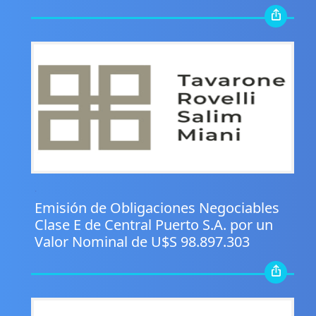
.
Emisión de Obligaciones Negociables
Clase E de Central Puerto S.A. por un
Valor Nominal de U$S 98.897.303