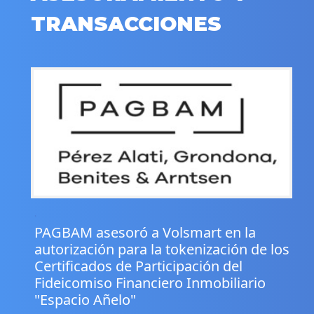
TRANSACCIONES
.
PAGBAM asesoró a Volsmart en la
autorización para la tokenización de los
Certificados de Participación del
Fideicomiso Financiero Inmobiliario
"Espacio Añelo"