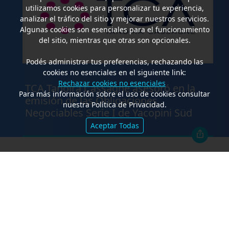
utilizamos cookies para personalizar tu experiencia,
analizar el tráfico del sitio y mejorar nuestros servicios.
Algunas cookies son esenciales para el funcionamiento
del sitio, mientras que otras son opcionales.
Podés administrar tus preferencias, rechazando las
cookies no esenciales en el siguiente link:
.
Rechazar cookies no esenciales
TCA Tanoira Cassagne asesoró en la
Para más información sobre el uso de cookies consultar
emisión de las Obligaciones
nuestra Política de Privacidad.
Negociables Serie I de Yacopini Süd
Aceptar Todas
FALLOS