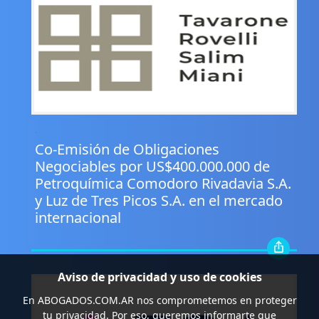
.
Co-Emisión de Obligaciones
Negociables por US$400.000.000 de
Petroquímica Comodoro Rivadavia S.A.
y Luz de Tres Picos S.A. en el mercado
internacional
Aviso de privacidad y uso de cookies
En
ABOGADOS.COM.AR
nos comprometemos en proteger
tu privacidad. Por eso, queremos informarte que