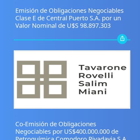
.
Emisión de Obligaciones Negociables
Clase E de Central Puerto S.A. por un
Valor Nominal de U$S 98.897.303
.
Co-Emisión de Obligaciones
Negociables por US$400.000.000 de
Petroquímica Comodoro Rivadavia S.A.