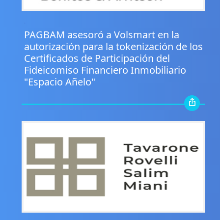
.
PAGBAM asesoró a Volsmart en la
autorización para la tokenización de los
Certificados de Participación del
Fideicomiso Financiero Inmobiliario
"Espacio Añelo"