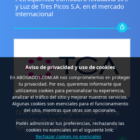
y Luz de Tres Picos S.A. en el mercado
internacional
Aviso de privacidad y uso de cookies
En
ABOGADOS.COM.AR
nos comprometemos en proteger
tu privacidad. Por eso, queremos informarte que
utilizamos cookies para personalizar tu experiencia,
analizar el tráfico del sitio y mejorar nuestros servicios.
Algunas cookies son esenciales para el funcionamiento
.
del sitio, mientras que otras son opcionales.
TCA Tanoira Cassagne asesoró en la
emisión de las Obligaciones
Podés administrar tus preferencias, rechazando las
Negociables Serie I de Yacopini Süd
cookies no esenciales en el siguiente link:
Rechazar cookies no esenciales