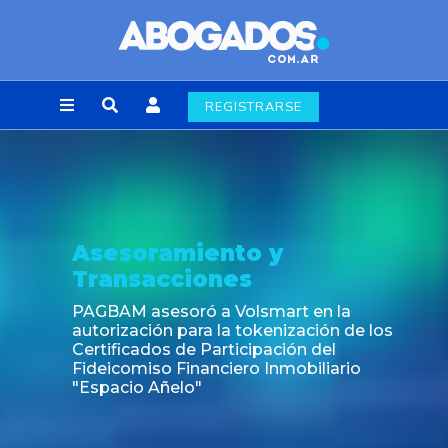
REGISTRARSE
soramiento y
Not
nsacciones
Fin de
labora
M asesoró a Volsmart en la
zación para la tokenización de los
icados de Participación del
omiso Financiero Inmobiliario
cio Añelo"