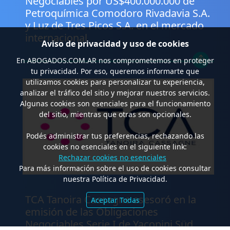
Negociables por US$400.000.000 de
Petroquímica Comodoro Rivadavia S.A.
y Luz de Tres Picos S.A. en el mercado
internacional
Aviso de privacidad y uso de cookies
En
ABOGADOS.COM.AR
nos comprometemos en proteger
tu privacidad. Por eso, queremos informarte que
utilizamos cookies para personalizar tu experiencia,
analizar el tráfico del sitio y mejorar nuestros servicios.
Algunas cookies son esenciales para el funcionamiento
del sitio, mientras que otras son opcionales.
Podés administrar tus preferencias, rechazando las
cookies no esenciales en el siguiente link:
Rechazar cookies no esenciales
Para más información sobre el uso de cookies consultar
nuestra Política de Privacidad.
.
TCA Tanoira Cassagne asesoró en la
Aceptar Todas
emisión de las Obligaciones
Negociables Serie I de Yacopini Süd