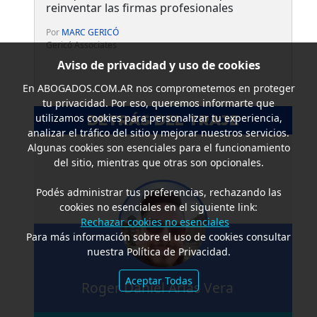
reinventar las firmas profesionales
Por
MARC GERICÓ
Gericó Associates
Aviso de privacidad y uso de cookies
En
ABOGADOS.COM.AR
nos comprometemos en proteger
tu privacidad. Por eso, queremos informarte que
utilizamos cookies para personalizar tu experiencia,
DETRÁS DEL TRAJE
analizar el tráfico del sitio y mejorar nuestros servicios.
Algunas cookies son esenciales para el funcionamiento
del sitio, mientras que otras son opcionales.
Podés administrar tus preferencias, rechazando las
cookies no esenciales en el siguiente link:
Rechazar cookies no esenciales
Para más información sobre el uso de cookies consultar
nuestra Política de Privacidad.
Aceptar Todas
Roger Daniel Arias Vera