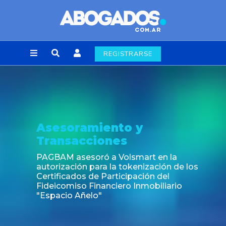
REGISTRARSE
amiento y
Noticia
cciones
Fin de la o
laborales 
esoró a Volsmart en la
n para la tokenización de los
s de Participación del
o Financiero Inmobiliario
ñelo"