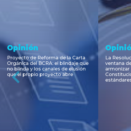
Noticia
Aseso
Trans
RESOLUCIÓN 271/2026 de la
SECRETARIA DE COORDINACIÓN
Emisión de
DE PRODUCCIÓN: Actualización y
Negociable
unificación de las advertencias
Puerto S.A
obligatorias en la publicidad de
Previous
de U$S 98.
juegos y apuestas en...