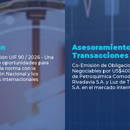
ramiento y
Asesoramiento
acciones
Transacciones
 Obligaciones
PAGBAM asesoró a Volsm
s Clase E de Central
autorización para la tok
. por un Valor Nominal
de los Certificados de Pa
897.303
del Fideicomiso Financie
Inmobiliario "Espacio Añ