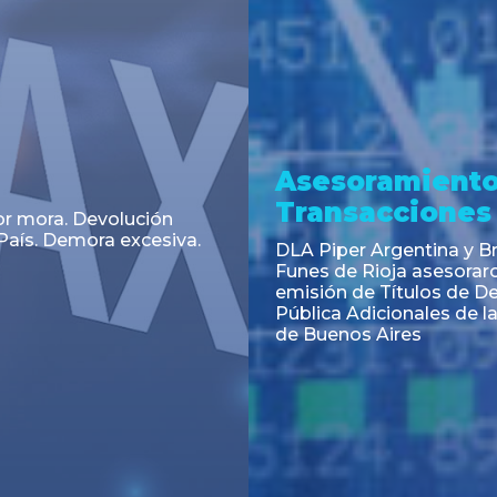
a
Noticia
 el Código Alimentario
CNV: Criterio Interpretat
simplifican trámites
colocaciones primarias
ortación de aditivos,
es e ingredientes
os y unifican autoridad