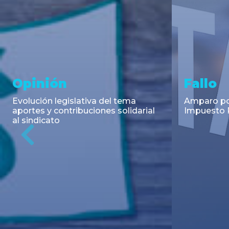
Asesoramiento y
Notici
Transacciones
Cambios en
Argentino: 
Co-Emisión de Obligaciones
para la imp
Negociables por US$400.000.000
coadyuvant
de Petroquímica Comodoro
alimentari
Previous
Rivadavia S.A. y Luz de Tres Picos
de fiscali...
S.A. en el mercado internacional