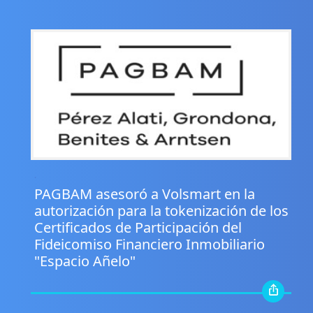
.
PAGBAM asesoró a Volsmart en la
autorización para la tokenización de los
Certificados de Participación del
Fideicomiso Financiero Inmobiliario
"Espacio Añelo"