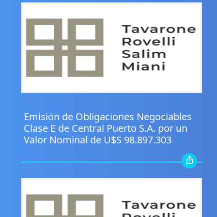
.
Emisión de Obligaciones Negociables
Clase E de Central Puerto S.A. por un
Valor Nominal de U$S 98.897.303