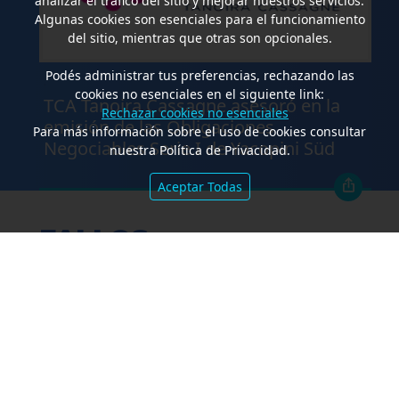
analizar el tráfico del sitio y mejorar nuestros servicios.
Algunas cookies son esenciales para el funcionamiento
del sitio, mientras que otras son opcionales.
Podés administrar tus preferencias, rechazando las
.
cookies no esenciales en el siguiente link:
TCA Tanoira Cassagne asesoró en la
Rechazar cookies no esenciales
emisión de las Obligaciones
Para más información sobre el uso de cookies consultar
Negociables Serie I de Yacopini Süd
nuestra Política de Privacidad.
Aceptar Todas
FALLOS