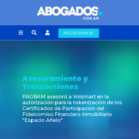
REGISTRARSE
Noticia
Fin de la obligación de rúbric
laborales en la Ciudad de Bu
en la
ción de los
 del
iliario