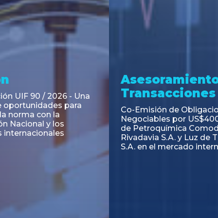
ramiento y
Asesoramiento
acciones
Transacciones
 Obligaciones
PAGBAM asesoró a Volsm
s Clase E de Central
autorización para la tok
. por un Valor Nominal
de los Certificados de Pa
897.303
del Fideicomiso Financie
Inmobiliario "Espacio Añ