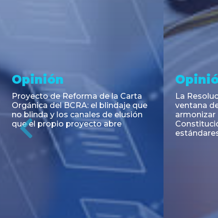
Noticia
Aseso
Trans
RESOLUCIÓN 271/2026 de la
SECRETARIA DE COORDINACIÓN
Emisión de
DE PRODUCCIÓN: Actualización y
Negociable
unificación de las advertencias
Puerto S.A
obligatorias en la publicidad de
Previous
de U$S 98.
juegos y apuestas en...