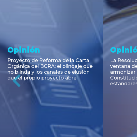
Noticia
Aseso
Trans
RESOLUCIÓN 271/2026 de la
SECRETARIA DE COORDINACIÓN
Emisión de
DE PRODUCCIÓN: Actualización y
Negociable
unificación de las advertencias
Puerto S.A
obligatorias en la publicidad de
Previous
de U$S 98.
juegos y apuestas en...