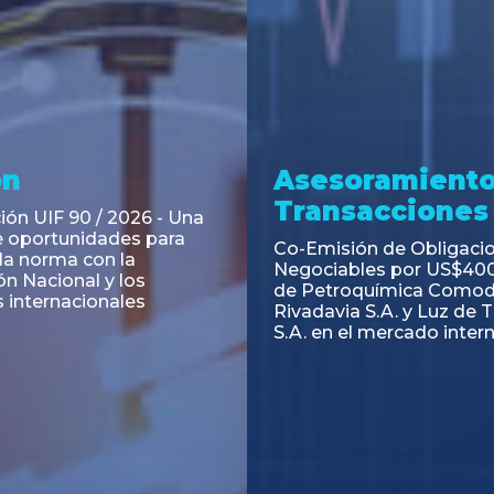
ramiento y
Asesoramiento
acciones
Transacciones
 Obligaciones
PAGBAM asesoró a Volsm
s Clase E de Central
autorización para la tok
. por un Valor Nominal
de los Certificados de Pa
897.303
del Fideicomiso Financie
Inmobiliario "Espacio Añ