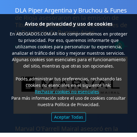
.
DLA Piper Argentina y Bruchou & Funes
de Rioja asesoraron en la emisión de
Aviso de privacidad y uso de cookies
Títulos de Deuda Pública Adicionales de
la Provincia de Buenos Aires
En
ABOGADOS.COM.AR
nos comprometemos en proteger
tu privacidad. Por eso, queremos informarte que
utilizamos cookies para personalizar tu experiencia,
analizar el tráfico del sitio y mejorar nuestros servicios.
Algunas cookies son esenciales para el funcionamiento
del sitio, mientras que otras son opcionales.
Podés administrar tus preferencias, rechazando las
cookies no esenciales en el siguiente link:
Rechazar cookies no esenciales
Para más información sobre el uso de cookies consultar
nuestra Política de Privacidad.
Aceptar Todas
.
Marval O’Farrell Mairal asesoró en la
emisión de valores fiduciarios