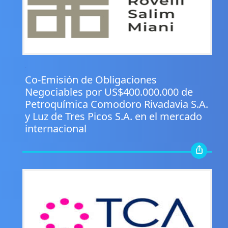
.
Co-Emisión de Obligaciones
Negociables por US$400.000.000 de
Petroquímica Comodoro Rivadavia S.A.
y Luz de Tres Picos S.A. en el mercado
internacional