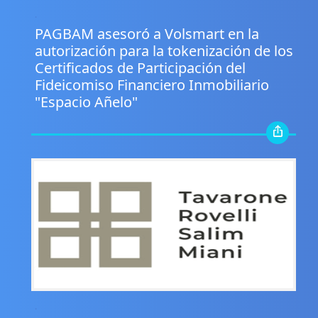
.
PAGBAM asesoró a Volsmart en la
autorización para la tokenización de los
Certificados de Participación del
Fideicomiso Financiero Inmobiliario
"Espacio Añelo"
.