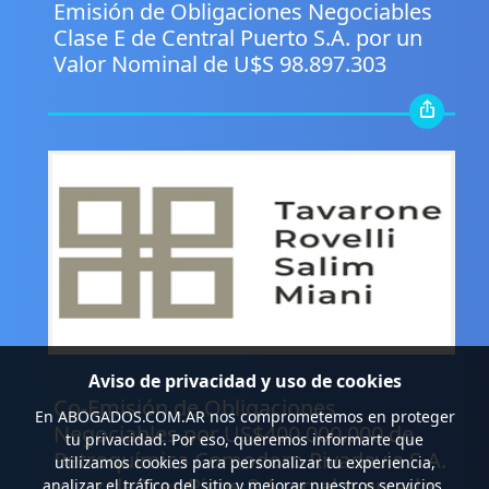
Emisión de Obligaciones Negociables
Clase E de Central Puerto S.A. por un
Valor Nominal de U$S 98.897.303
.
Aviso de privacidad y uso de cookies
Co-Emisión de Obligaciones
En
ABOGADOS.COM.AR
nos comprometemos en proteger
Negociables por US$400.000.000 de
tu privacidad. Por eso, queremos informarte que
Petroquímica Comodoro Rivadavia S.A.
utilizamos cookies para personalizar tu experiencia,
y Luz de Tres Picos S.A. en el mercado
analizar el tráfico del sitio y mejorar nuestros servicios.