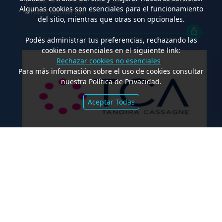
internacional
Algunas cookies son esenciales para el funcionamiento
del sitio, mientras que otras son opcionales.
Podés administrar tus preferencias, rechazando las
cookies no esenciales en el siguiente link:
Rechazar cookies no esenciales
Para más información sobre el uso de cookies consultar
nuestra Política de Privacidad.
Aceptar Todas
.
TCA Tanoira Cassagne asesoró en la
emisión de las Obligaciones
Negociables Serie I de Yacopini Süd